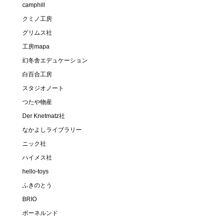
camphill
クミノ工房
グリムス社
工房mapa
幻冬舎エデュケーション
白百合工房
スタジオノート
つたや物産
Der Knetmatz社
なかよしライブラリー
ニック社
ハイメス社
hello-toys
ふきのとう
BRIO
ボーネルンド