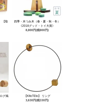
 【取
四季・木つみ木（春・夏・秋・冬）
《2018グッド・トイ大賞》
8,800円(税800円)
タログ掲
【KItoTEto】 リング
3,630円(税330円)