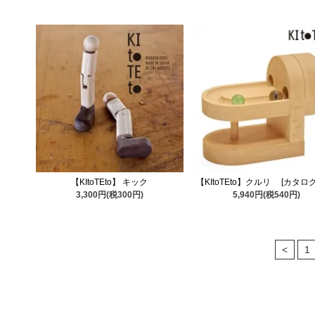
【KItoTEto】 キック
【KItoTEto】クルリ [カタロ
3,300円(税300円)
5,940円(税540円)
<
1