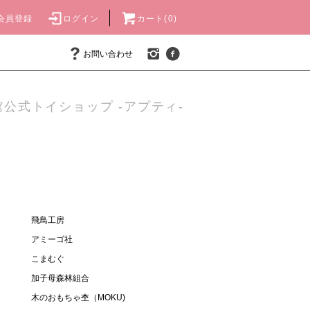
会員登録
ログイン
カート(0)
お問い合わせ
公式トイショップ -アプティ-
飛鳥工房
アミーゴ社
こまむぐ
加子母森林組合
木のおもちゃ杢（MOKU)