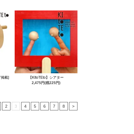
グ掲載]
【KItoTEto】シアター
2,475円(税225円)
2
3
4
5
6
7
8
>