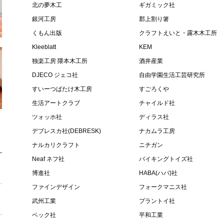
北の夢木工
ギガミック社
銀河工房
郡上割り箸
くもん出版
クラフトえいと・露木木工所
Kleeblatt
KEM
独楽工房 隈本木工所
酒井産業
DJECO ジェコ社
自由学園生活工芸研究所
すいーつばたけ木工房
すごろくや
生活アートクラブ
チャイルド社
ツォッホ社
ディラス社
デブレスカ社(DEBRESK)
ナカムラ工房
ナルカリクラフト
ニチガン
Neaf ネフ社
バイキングトイズ社
博進社
HABA(ハバ)社
ファインデザイン
フォークマニス社
武州工業
プラントイ社
ベック社
平和工業