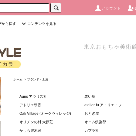
アカウント
プから探す
コンテンツを見る
東京おもちゃ美術館
ホーム
>
ブランド・工房
Auris アウリス社
赤い鳥
アトリエ朝香
atelier-fu アトリエ・フ
Oak Village (オークヴィレッジ)
おとぎ屋
オリヂンの村 大原荘
オニム倶楽部
かしも遊木民
カプラ社