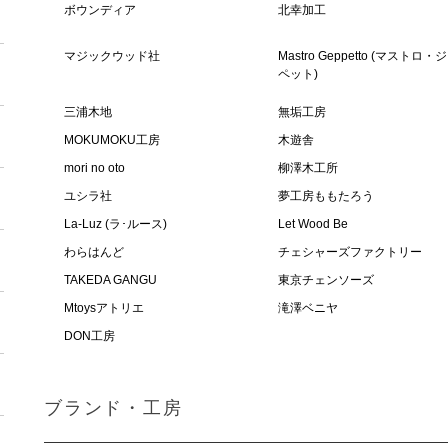
ボウンディア
北幸加工
マジックウッド社
Mastro Geppetto (マストロ
ペット)
三浦木地
無垢工房
MOKUMOKU工房
木遊舎
mori no oto
柳澤木工所
ユシラ社
夢工房ももたろう
La-Luz (ラ･ルース)
Let Wood Be
わらはんど
チェシャーズファクトリー
TAKEDA GANGU
東京チェンソーズ
Mtoysアトリエ
滝澤ベニヤ
DON工房
ブランド・工房