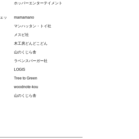
ホッパーエンターテイメント
・ジェッ
mamamano
マンハッタン・トイ社
メスピ社
木工房どんどこどん
山のくじら舎
ラベンスバーガー社
LOGIS
Tree to Green
woodnote-kou
山のくじら舎