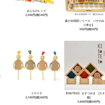
みんなのレシピ
1,540円(税140円)
森の合唱団シリーズ バチのみ
り寄せ】
550円(税50円)
イヤイヤ
【KItoTEto】 ますつみき [カ
3,740円(税340円)
載]
5,940円(税540円)