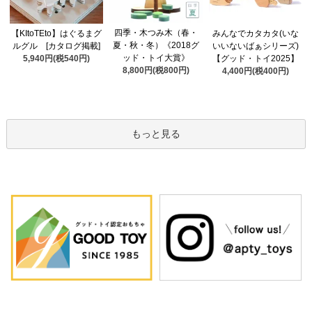
四季・木つみ木（春・
【KItoTEto】はぐるまグ
みんなでカタカタ(いな
夏・秋・冬）《2018グ
ルグル [カタログ掲載]
いいないばぁシリーズ)
ッド・トイ大賞》
5,940円(税540円)
【グッド・トイ2025】
8,800円(税800円)
4,400円(税400円)
もっと見る