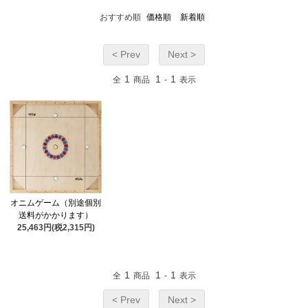
おすすめ順
価格順
新着順
< Prev
Next >
1
1
1
全
商品
-
表示
オニムゲーム（別途個別
送料がかかります）
25,463円(税2,315円)
1
1
1
全
商品
-
表示
< Prev
Next >