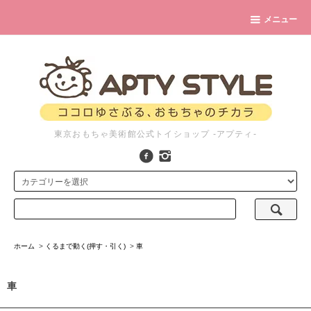
メニュー
東京おもちゃ美術館公式トイショップ -アプティ-
ホーム
>
くるまで動く(押す・引く)
>
車
車