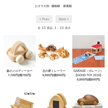
おすすめ順
価格順
新着順
< Prev
Next >
13
1
13
全
商品
-
表示
森のメロディーカー
北の夢トレーラー
GARAGE（ガレージ）
7,700円(税700円)
9,900円(税900円)
【GOOD TOY 2019】
8,800円(税800円)