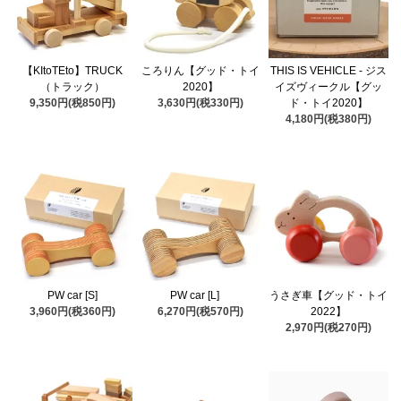
【KItoTEto】TRUCK
ころりん【グッド・トイ
THIS IS VEHICLE - ジス
（トラック）
2020】
イズヴィークル【グッ
9,350円(税850円)
3,630円(税330円)
ド・トイ2020】
4,180円(税380円)
PW car [S]
PW car [L]
うさぎ車【グッド・トイ
3,960円(税360円)
6,270円(税570円)
2022】
2,970円(税270円)