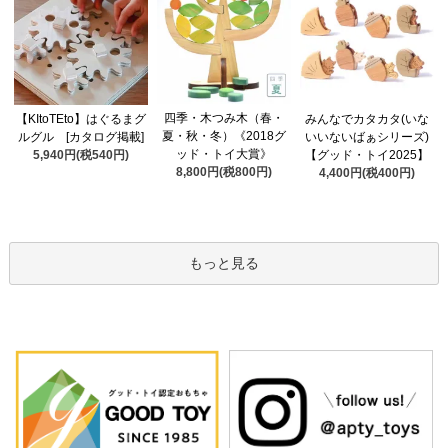
四季・木つみ木（春・
【KItoTEto】はぐるまグ
みんなでカタカタ(いな
夏・秋・冬）《2018グ
ルグル [カタログ掲載]
いいないばぁシリーズ)
ッド・トイ大賞》
5,940円(税540円)
【グッド・トイ2025】
8,800円(税800円)
4,400円(税400円)
もっと見る