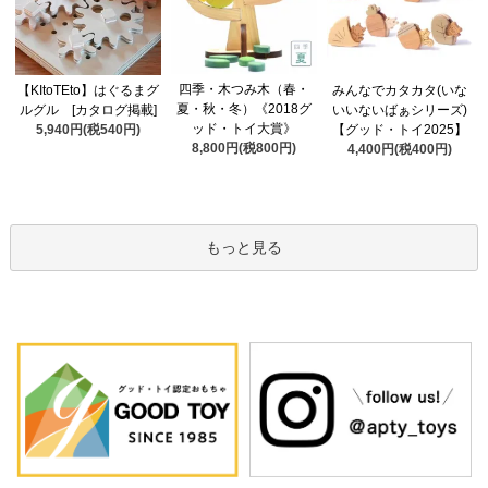
四季・木つみ木（春・
【KItoTEto】はぐるまグ
みんなでカタカタ(いな
夏・秋・冬）《2018グ
ルグル [カタログ掲載]
いいないばぁシリーズ)
ッド・トイ大賞》
5,940円(税540円)
【グッド・トイ2025】
8,800円(税800円)
4,400円(税400円)
もっと見る