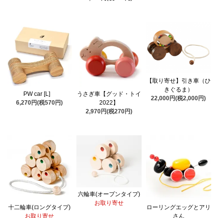
【取り寄せ】引き車（ひ
きぐるま）
PW car [L]
うさぎ車【グッド・トイ
22,000円(税2,000円)
6,270円(税570円)
2022】
2,970円(税270円)
六輪車(オープンタイプ)
お取り寄せ
十二輪車(ロングタイプ)
ローリングエッグとアリ
お取り寄せ
さん