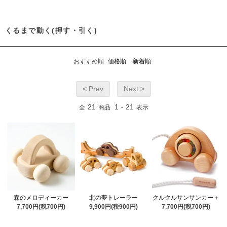
くるまで動く(押す・引く)
おすすめ順
価格順
新着順
< Prev
Next >
21
1
21
全
商品
-
表示
森のメロディーカー
北の夢トレーラー
クルクルサンサンカー＋
7,700円(税700円)
9,900円(税900円)
7,700円(税700円)