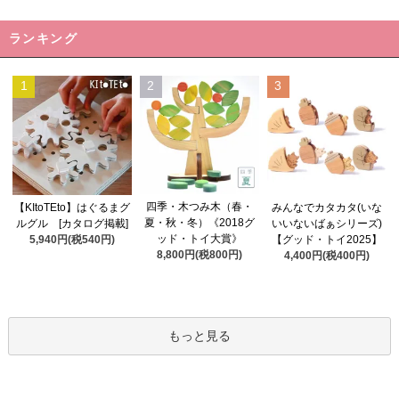
ランキング
1
2
3
四季・木つみ木（春・
【KItoTEto】はぐるまグ
みんなでカタカタ(いな
夏・秋・冬）《2018グ
ルグル [カタログ掲載]
いいないばぁシリーズ)
ッド・トイ大賞》
5,940円(税540円)
【グッド・トイ2025】
8,800円(税800円)
4,400円(税400円)
もっと見る