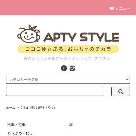
メニュー
東京おもちゃ美術館公式トイショップ -アプティ-
ホーム
>
くるまで動く(押す・引く)
汽車・電車
車
どうぶつ・むし