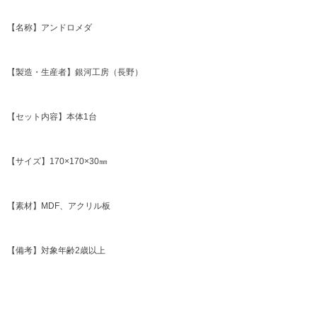
【名称】アンドロメダ
【製造・生産者】銀河工房（長野）
【セット内容】本体1台
【サイズ】170×170×30㎜
【素材】MDF、アクリル板
【備考】対象年齢2歳以上