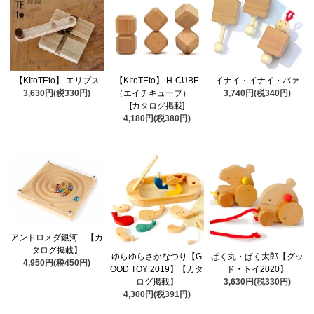
【KItoTEto】 エリプス
【KItoTEto】 H-CUBE
イナイ・イナイ・バァ
3,630円(税330円)
（エイチキューブ）
3,740円(税340円)
[カタログ掲載]
4,180円(税380円)
アンドロメダ銀河 【カ
タログ掲載】
ゆらゆらさかなつり【G
ぱく丸・ぱく太郎【グッ
4,950円(税450円)
OOD TOY 2019】【カタ
ド・トイ2020】
ログ掲載】
3,630円(税330円)
4,300円(税391円)