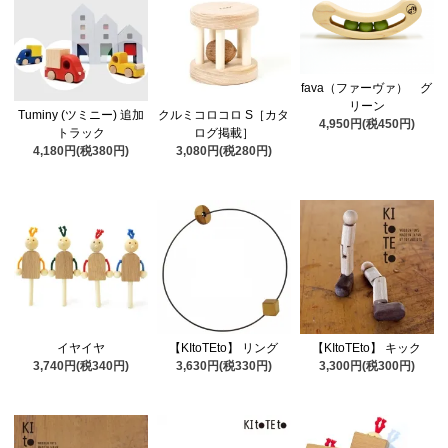
fava（ファーヴァ） グ
リーン
Tuminy (ツミニー) 追加
クルミコロコロ S［カタ
4,950円(税450円)
トラック
ログ掲載］
4,180円(税380円)
3,080円(税280円)
イヤイヤ
【KItoTEto】 リング
【KItoTEto】 キック
3,740円(税340円)
3,630円(税330円)
3,300円(税300円)