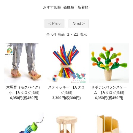
おすすめ順
価格順
新着順
< Prev
Next >
64
1
21
全
商品
-
表示
木馬育（モクバイク）
スティッキー [カタロ
サボテンバランスゲー
小 [カタログ掲載]
グ掲載]
ム [カタログ掲載]
4,950円(税450円)
3,300円(税300円)
4,950円(税450円)