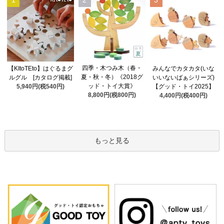
1
2
3
四季・木つみ木（春・
【KItoTEto】はぐるまグ
みんなでカタカタ(いな
夏・秋・冬）《2018グ
ルグル [カタログ掲載]
いいないばぁシリーズ)
ッド・トイ大賞》
5,940円(税540円)
【グッド・トイ2025】
8,800円(税800円)
4,400円(税400円)
もっと見る