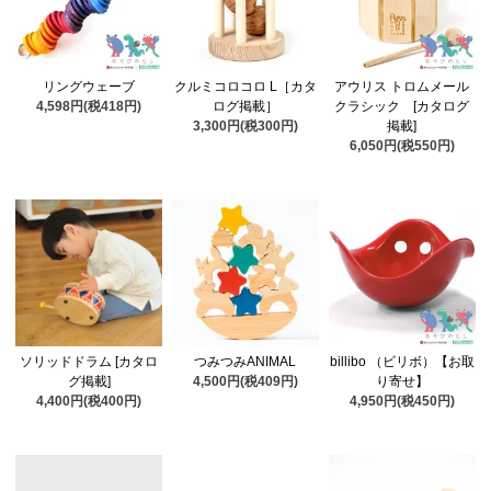
リングウェーブ
クルミコロコロ L［カタ
アウリス トロムメール
4,598円(税418円)
ログ掲載］
クラシック [カタログ
3,300円(税300円)
掲載]
6,050円(税550円)
ソリッドドラム [カタロ
つみつみANIMAL
billibo （ビリボ）【お取
グ掲載]
4,500円(税409円)
り寄せ】
4,400円(税400円)
4,950円(税450円)