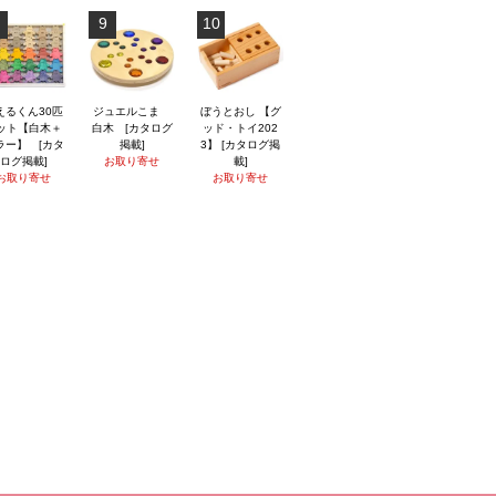
9
10
えるくん30匹
ジュエルこま
ぼうとおし 【グ
ット【白木＋
白木 [カタログ
ッド・トイ202
ラー】 [カタ
掲載]
3】 [カタログ掲
ログ掲載]
お取り寄せ
載]
お取り寄せ
お取り寄せ