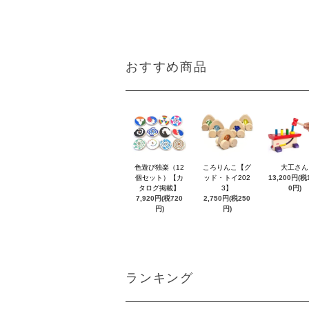
おすすめ商品
色遊び独楽（12
ころりんこ【グ
大工さん
個セット）【カ
ッド・トイ202
13,200円(税1
タログ掲載】
3】
0円)
7,920円(税720
2,750円(税250
円)
円)
ランキング