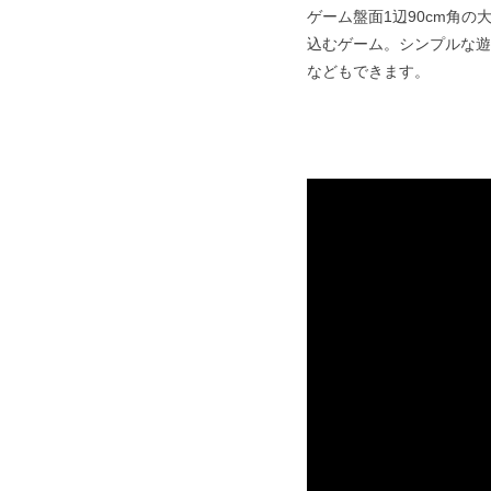
ゲーム盤面1辺90cm角
込むゲーム。シンプルな遊
などもできます。