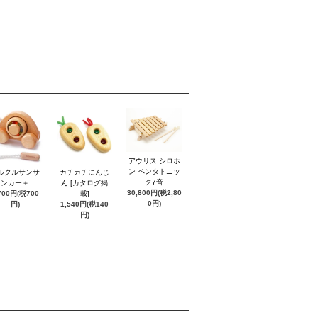
アウリス シロホ
ン ペンタトニッ
ルクルサンサ
カチカチにんじ
ク7音
ンカー＋
ん [カタログ掲
30,800円(税2,80
700円(税700
載]
0円)
円)
1,540円(税140
円)