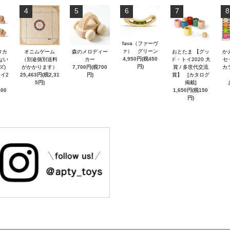
4
5
6
7
8
fava（ファーヴ
ァ） グリーン
タカ
オニムゲーム
森のメロディー
おとたま 【グッ
か
4,950円(税450
ない
（別途個別送料
カー
ド・トイ2020 大
セ
円)
ズ)
がかかります）
7,700円(税700
賞 / 多世代交流
カ
イ2
25,463円(税2,31
円)
賞】 [カタログ
5円)
掲載]
400
1,650円(税150
円)