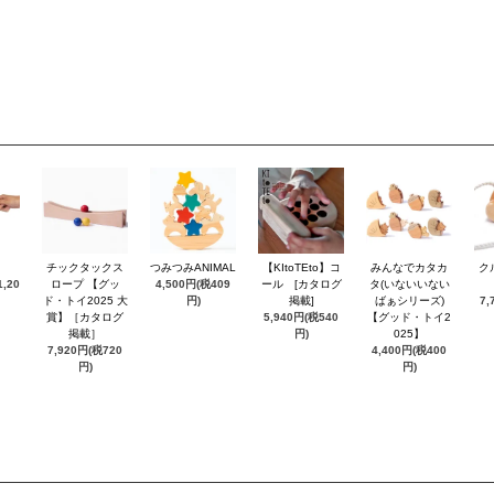
チックタックス
つみつみANIMAL
【KItoTEto】コ
みんなでカタカ
ク
,20
ロープ 【グッ
4,500円(税409
ール [カタログ
タ(いないいない
ド・トイ2025 大
円)
掲載]
ばぁシリーズ)
7,
賞】［カタログ
5,940円(税540
【グッド・トイ2
掲載］
円)
025】
7,920円(税720
4,400円(税400
円)
円)