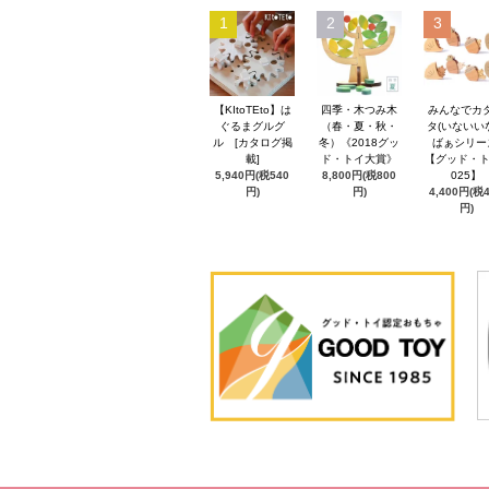
1
2
3
【KItoTEto】は
四季・木つみ木
みんなでカ
ぐるまグルグ
（春・夏・秋・
タ(いないい
ル [カタログ掲
冬）《2018グッ
ばぁシリー
載]
ド・トイ大賞》
【グッド・ト
5,940円(税540
8,800円(税800
025】
円)
円)
4,400円(税
円)