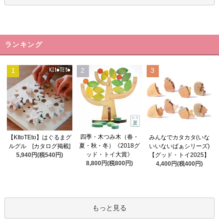
ランキング
1
2
3
四季・木つみ木（春・
【KItoTEto】はぐるまグ
みんなでカタカタ(いな
夏・秋・冬）《2018グ
ルグル [カタログ掲載]
いいないばぁシリーズ)
ッド・トイ大賞》
5,940円(税540円)
【グッド・トイ2025】
8,800円(税800円)
4,400円(税400円)
もっと見る