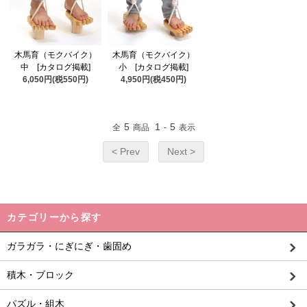
木馬育（モクバイク）
木馬育（モクバイク）
中 [カタログ掲載]
小 [カタログ掲載]
6,050円(税550円)
4,950円(税450円)
5
1
5
全
商品
-
表示
< Prev
Next >
カテゴリーから探す
ガラガラ・にぎにぎ・歯固め
積木・ブロック
パズル・組木