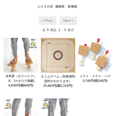
おすすめ順
価格順
新着順
< Prev
Next >
5
1
5
全
商品
-
表示
木馬育（モクバイク）
イナイ・イナイ・バァ
オニムゲーム（別途個別
大 [カタログ掲載]
3,740円(税340円)
送料がかかります）
6,600円(税600円)
25,463円(税2,315円)