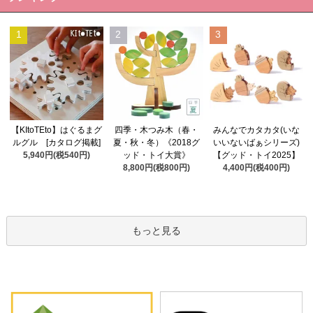
1
2
3
四季・木つみ木（春・
【KItoTEto】はぐるまグ
みんなでカタカタ(いな
夏・秋・冬）《2018グ
ルグル [カタログ掲載]
いいないばぁシリーズ)
ッド・トイ大賞》
5,940円(税540円)
【グッド・トイ2025】
8,800円(税800円)
4,400円(税400円)
もっと見る