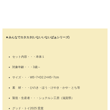
■ みんなでカタカタ(いないいないばぁシリーズ)
セット内容・・・本体１
対象年齢・・・3歳～
サイズ・・・W5~7×D2.2×H5~7cm
素 材・・・ひのき・ほう・けやき・かや・とち等
製造・生産者・・・シュテルン工房（滋賀県）
グッド・トイ2025 受賞