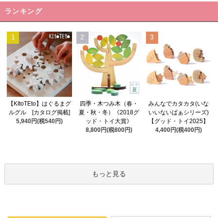
ランキング
1
2
3
四季・木つみ木（春・
【KItoTEto】はぐるまグ
みんなでカタカタ(いな
夏・秋・冬）《2018グ
ルグル [カタログ掲載]
いいないばぁシリーズ)
ッド・トイ大賞》
5,940円(税540円)
【グッド・トイ2025】
8,800円(税800円)
4,400円(税400円)
もっと見る