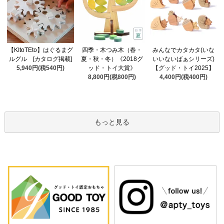
四季・木つみ木（春・
【KItoTEto】はぐるまグ
みんなでカタカタ(いな
夏・秋・冬）《2018グ
ルグル [カタログ掲載]
いいないばぁシリーズ)
ッド・トイ大賞》
5,940円(税540円)
【グッド・トイ2025】
8,800円(税800円)
4,400円(税400円)
もっと見る