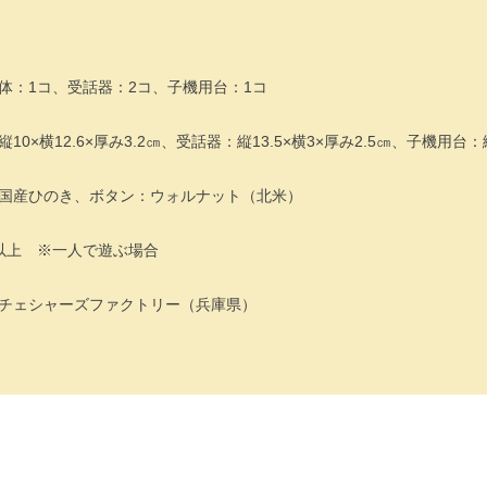
体：1コ、受話器：2コ、子機用台：1コ
0×横12.6×厚み3.2㎝、受話器：縦13.5×横3×厚み2.5㎝、子機用台：
国産ひのき、ボタン：ウォルナット（北米）
以上 ※一人で遊ぶ場合
チェシャーズファクトリー（兵庫県）