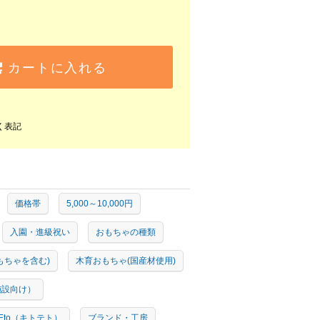
カートに入れる
く表記
価格帯
5,000～10,000円
入園・進級祝い
おもちゃの種類
もちゃを含む)
木育おもちゃ(国産材使用)
施設向け）
TEto（キトテト）
ブランド・工房