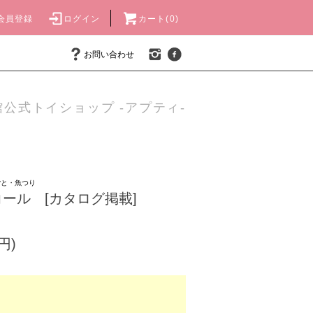
会員登録
ログイン
カート(0)
お問い合わせ
公式トイショップ -アプティ-
ごと・魚つり
o】コール [カタログ掲載]
円)