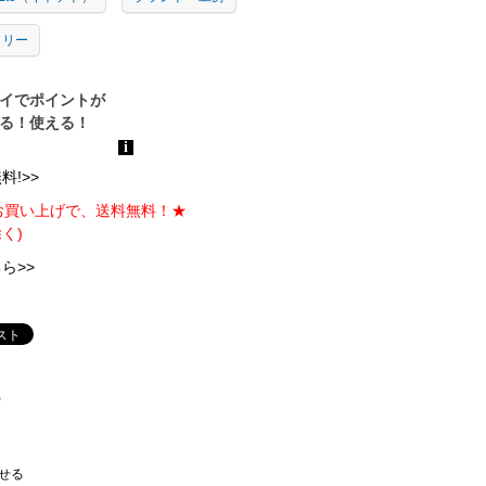
トリー
!>>
のお買い上げで、送料無料！★
く)
ら>>
)
せる