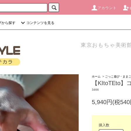
アカウント
プから探す
コンテンツを見る
東京おもちゃ美術館
ホーム
>
ごっこ遊び・まま
【KItoTEt
3466
5,940円(税540
購入数