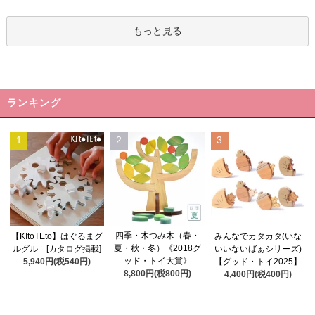
もっと見る
ランキング
1
2
3
四季・木つみ木（春・
【KItoTEto】はぐるまグ
みんなでカタカタ(いな
夏・秋・冬）《2018グ
ルグル [カタログ掲載]
いいないばぁシリーズ)
ッド・トイ大賞》
5,940円(税540円)
【グッド・トイ2025】
8,800円(税800円)
4,400円(税400円)