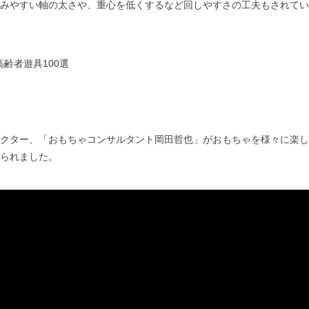
まみやすい軸の太さや、重心を低くするなど回しやすさの工夫もされてい
 高齢者遊具100選
クター、「おもちゃコンサルタント岡田哲也」がおもちゃを様々に楽し
られました。