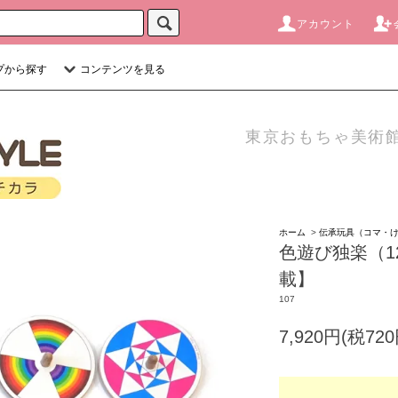
アカウント
プから探す
コンテンツを見る
東京おもちゃ美術館
ホーム
>
伝承玩具（コマ・
色遊び独楽（1
載】
107
7,920円(税720