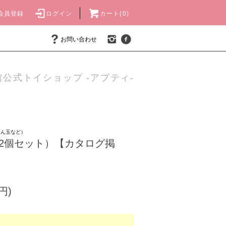
会員登録
ログイン
カート(0)
お問い合わせ
公式トイショップ -アプティ-
けん玉など）
2個セット）【カタログ掲
円)