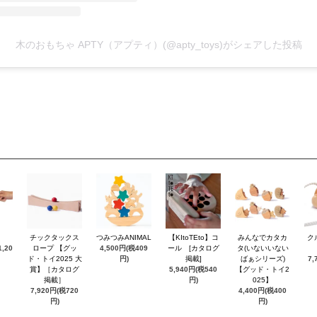
木のおもちゃ APTY（アプティ）(@apty_toys)がシェアした投稿
チックタックス
つみつみANIMAL
【KItoTEto】コ
みんなでカタカ
ク
,20
ロープ 【グッ
4,500円(税409
ール [カタログ
タ(いないいない
ド・トイ2025 大
円)
掲載]
ばぁシリーズ)
7,
賞】［カタログ
5,940円(税540
【グッド・トイ2
掲載］
円)
025】
7,920円(税720
4,400円(税400
円)
円)