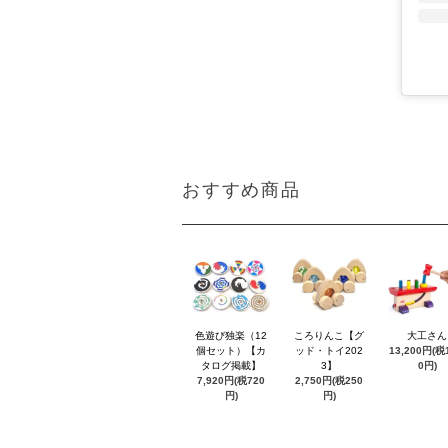
おすすめ商品
色遊び独楽（12
ころりんこ【グ
大工さん
個セット）【カ
ッド・トイ202
13,200円(税1
タログ掲載】
3】
0円)
7,920円(税720
2,750円(税250
円)
円)