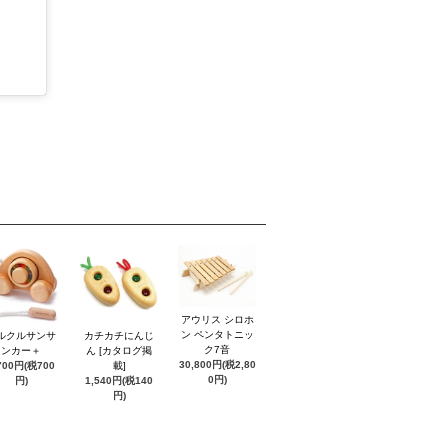
アウリス シロホ
ン ペンタトニッ
ルクルサンサ
カチカチにんじ
ク7音
ンカー＋
ん [カタログ掲
30,800円(税2,80
700円(税700
載]
0円)
円)
1,540円(税140
円)