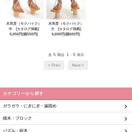
木馬育（モクバイク）
木馬育（モクバイク）
中 [カタログ掲載]
大 [カタログ掲載]
6,050円(税550円)
6,600円(税600円)
5
1
5
全
商品
-
表示
< Prev
Next >
カテゴリーから探す
ガラガラ・にぎにぎ・歯固め
積木・ブロック
パズル・組木