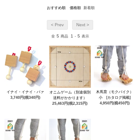
おすすめ順
価格順
新着順
< Prev
Next >
5
1
5
全
商品
-
表示
イナイ・イナイ・バァ
木馬育（モクバイク）
オニムゲーム（別途個別
3,740円(税340円)
小 [カタログ掲載]
送料がかかります）
4,950円(税450円)
25,463円(税2,315円)