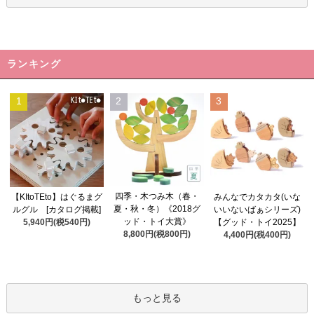
ランキング
1
2
3
四季・木つみ木（春・
【KItoTEto】はぐるまグ
みんなでカタカタ(いな
夏・秋・冬）《2018グ
ルグル [カタログ掲載]
いいないばぁシリーズ)
ッド・トイ大賞》
5,940円(税540円)
【グッド・トイ2025】
8,800円(税800円)
4,400円(税400円)
もっと見る