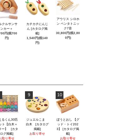
アウリス シロホ
ン ペンタトニッ
ルクルサンサ
カチカチにんじ
ク7音
ンカー＋
ん [カタログ掲
30,800円(税2,80
700円(税700
載]
0円)
円)
1,540円(税140
円)
9
10
えるくん30匹
ジュエルこま
ぼうとおし 【グ
ット【白木＋
白木 [カタログ
ッド・トイ202
ラー】 [カタ
掲載]
3】 [カタログ掲
ログ掲載]
お取り寄せ
載]
お取り寄せ
お取り寄せ