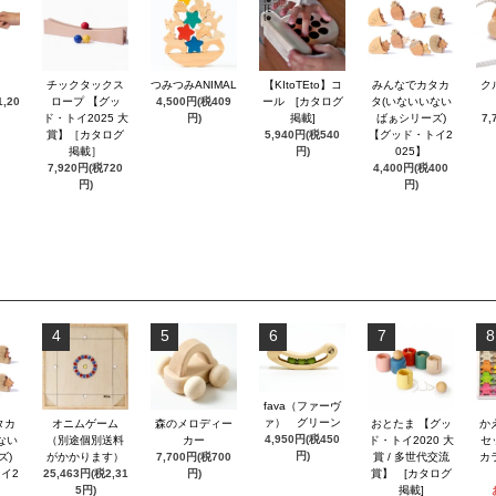
チックタックス
つみつみANIMAL
【KItoTEto】コ
みんなでカタカ
ク
,20
ロープ 【グッ
4,500円(税409
ール [カタログ
タ(いないいない
ド・トイ2025 大
円)
掲載]
ばぁシリーズ)
7,
賞】［カタログ
5,940円(税540
【グッド・トイ2
掲載］
円)
025】
7,920円(税720
4,400円(税400
円)
円)
4
5
6
7
8
fava（ファーヴ
ァ） グリーン
タカ
オニムゲーム
森のメロディー
おとたま 【グッ
か
4,950円(税450
ない
（別途個別送料
カー
ド・トイ2020 大
セ
円)
ズ)
がかかります）
7,700円(税700
賞 / 多世代交流
カ
イ2
25,463円(税2,31
円)
賞】 [カタログ
5円)
掲載]