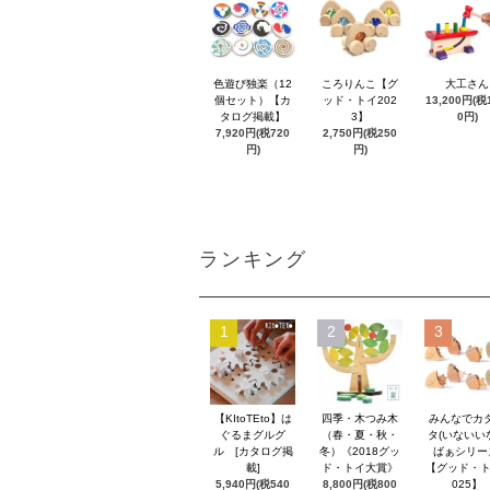
色遊び独楽（12
ころりんこ【グ
大工さん
個セット）【カ
ッド・トイ202
13,200円(税1
タログ掲載】
3】
0円)
7,920円(税720
2,750円(税250
円)
円)
ランキング
1
2
3
【KItoTEto】は
四季・木つみ木
みんなでカ
ぐるまグルグ
（春・夏・秋・
タ(いないい
ル [カタログ掲
冬）《2018グッ
ばぁシリー
載]
ド・トイ大賞》
【グッド・ト
5,940円(税540
8,800円(税800
025】