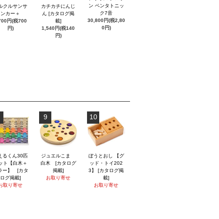
ン ペンタトニッ
ルクルサンサ
カチカチにんじ
ク7音
ンカー＋
ん [カタログ掲
30,800円(税2,80
700円(税700
載]
0円)
円)
1,540円(税140
円)
9
10
えるくん30匹
ジュエルこま
ぼうとおし 【グ
ット【白木＋
白木 [カタログ
ッド・トイ202
ラー】 [カタ
掲載]
3】 [カタログ掲
ログ掲載]
お取り寄せ
載]
お取り寄せ
お取り寄せ