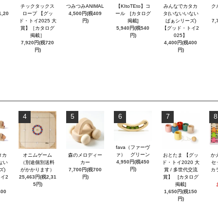
チックタックス
つみつみANIMAL
【KItoTEto】コ
みんなでカタカ
ク
,20
ロープ 【グッ
4,500円(税409
ール [カタログ
タ(いないいない
ド・トイ2025 大
円)
掲載]
ばぁシリーズ)
7,
賞】［カタログ
5,940円(税540
【グッド・トイ2
掲載］
円)
025】
7,920円(税720
4,400円(税400
円)
円)
4
5
6
7
8
fava（ファーヴ
ァ） グリーン
タカ
オニムゲーム
森のメロディー
おとたま 【グッ
か
4,950円(税450
ない
（別途個別送料
カー
ド・トイ2020 大
セ
円)
ズ)
がかかります）
7,700円(税700
賞 / 多世代交流
カ
イ2
25,463円(税2,31
円)
賞】 [カタログ
5円)
掲載]
400
1,650円(税150
円)