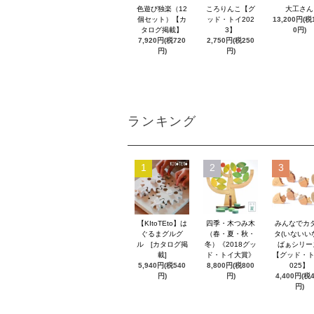
色遊び独楽（12
ころりんこ【グ
大工さん
個セット）【カ
ッド・トイ202
13,200円(税1
タログ掲載】
3】
0円)
7,920円(税720
2,750円(税250
円)
円)
ランキング
1
2
3
【KItoTEto】は
四季・木つみ木
みんなでカ
ぐるまグルグ
（春・夏・秋・
タ(いないい
ル [カタログ掲
冬）《2018グッ
ばぁシリー
載]
ド・トイ大賞》
【グッド・ト
5,940円(税540
8,800円(税800
025】
円)
円)
4,400円(税
円)