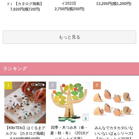
イ2023】
ト）【カタログ掲載】
13,200円(税1,200円)
2,750円(税250円)
7,920円(税720円)
もっと見る
ランキング
1
2
3
四季・木つみ木（春・
【KItoTEto】はぐるまグ
みんなでカタカタ(いな
夏・秋・冬）《2018グ
ルグル [カタログ掲載]
いいないばぁシリーズ)
ッド・トイ大賞》
5,940円(税540円)
【グッド・トイ2025】