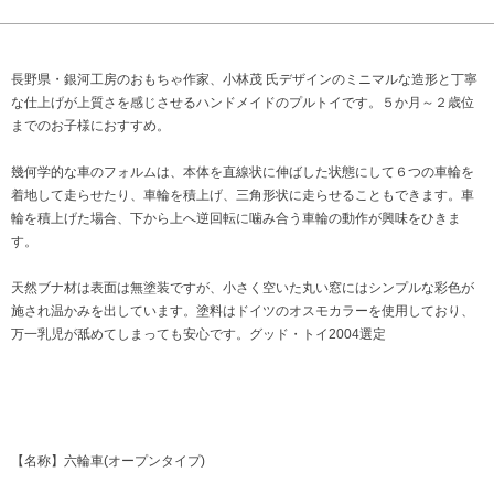
長野県・銀河工房のおもちゃ作家、小林茂 氏デザインのミニマルな造形と丁寧
な仕上げが上質さを感じさせるハンドメイドのプルトイです。５か月～２歳位
までのお子様におすすめ。
幾何学的な車のフォルムは、本体を直線状に伸ばした状態にして６つの車輪を
着地して走らせたり、車輪を積上げ、三角形状に走らせることもできます。車
輪を積上げた場合、下から上へ逆回転に噛み合う車輪の動作が興味をひきま
す。
天然ブナ材は表面は無塗装ですが、小さく空いた丸い窓にはシンプルな彩色が
施され温かみを出しています。塗料はドイツのオスモカラーを使用しており、
万一乳児が舐めてしまっても安心です。グッド・トイ2004選定
【名称】六輪車(オープンタイプ)