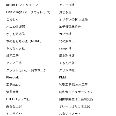
atelier-fu アトリエ・フ
アミーゴ社
Oak Village (オークヴィレッジ)
おとぎ屋
こまむぐ
オリヂンの村 大原荘
オニム倶楽部
加子母森林組合
かしも遊木民
カプラ社
木のおもちゃ杢（MOKU)
北の夢木工
ギガミック社
camphill
銀河工房
郡上割り箸
クミノ工房
くもん出版
クラフトえいと・露木木工所
グリムス社
Kleeblatt
KEM
工房mapa
独楽工房 隈本木工所
酒井産業
幻冬舎エデュケーション
DJECO ジェコ社
自由学園生活工芸研究所
白百合工房
すいーつばたけ木工房
すごろくや
スタジオノート