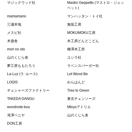
マジックウッド社
Mastro Geppetto (マストロ・ジェッ
ペット)
mamamano
マンハッタン・トイ社
三浦木地
無垢工房
メスピ社
MOKUMOKU工房
木遊舎
木工房どんどこどん
mori no oto
柳澤木工所
山のくじら舎
ユシラ社
夢工房ももたろう
ラベンスバーガー社
La-Luz (ラ･ルース)
Let Wood Be
LOGIS
わらはんど
チェシャーズファクトリー
Tree to Green
TAKEDA GANGU
東京チェンソーズ
woodnote-kou
Mtoysアトリエ
滝澤ベニヤ
山のくじら舎
DON工房