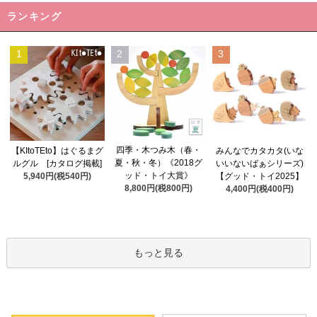
ランキング
1
2
3
四季・木つみ木（春・
【KItoTEto】はぐるまグ
みんなでカタカタ(いな
夏・秋・冬）《2018グ
ルグル [カタログ掲載]
いいないばぁシリーズ)
ッド・トイ大賞》
5,940円(税540円)
【グッド・トイ2025】
8,800円(税800円)
4,400円(税400円)
もっと見る