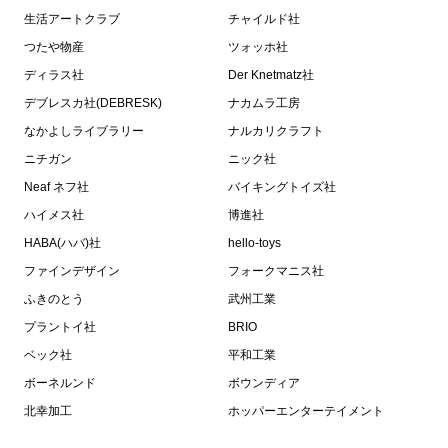
生活アートクラブ
チャイルド社
つたや物産
ツォッホ社
ディラス社
Der Knetmatz社
デブレスカ社(DEBRESK)
ナカムラ工房
なかよしライブラリー
ナルカリクラフト
ニチガン
ニック社
Neaf ネフ社
バイキングトイズ社
ハイメス社
博進社
HABA(ハバ)社
hello-toys
ファインデザイン
フォークマニス社
ふきのとう
武州工業
プラントイ社
BRIO
ベック社
平和工業
ボーネルンド
ボウンディア
北幸加工
ホッパーエンターテイメント