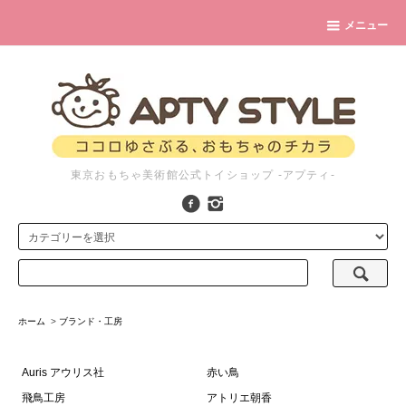
メニュー
東京おもちゃ美術館公式トイショップ -アプティ-
ホーム
>
ブランド・工房
Auris アウリス社
赤い鳥
飛鳥工房
アトリエ朝香