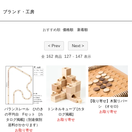
ブランド・工房
おすすめ順
価格順
新着順
< Prev
Next >
162
127
147
全
商品
-
表示
【取り寄せ】木製リバー
シ (オセロ)
バランスレール ひのき
トンネルキューブ [カタ
お取り寄せ
の平均台 Fセット [カ
ログ掲載]
タログ掲載]（別途個別
お取り寄せ
送料がかかります）
お取り寄せ