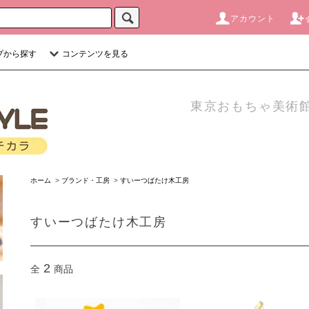
アカウント
プから探す
コンテンツを見る
東京おもちゃ美術館
ホーム
>
ブランド・工房
>
すいーつばたけ木工房
すいーつばたけ木工房
2
全
商品