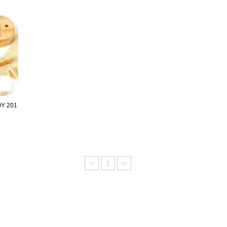
 201
<
1
>