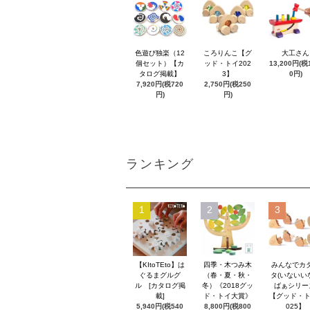
色遊び独楽（12
ころりんこ【グ
大工さん
個セット）【カ
ッド・トイ202
13,200円(税1
タログ掲載】
3】
0円)
7,920円(税720
2,750円(税250
円)
円)
ランキング
1
2
3
【KItoTEto】は
四季・木つみ木
みんなでカ
ぐるまグルグ
（春・夏・秋・
タ(いないい
ル [カタログ掲
冬）《2018グッ
ばぁシリー
載]
ド・トイ大賞》
【グッド・ト
5,940円(税540
8,800円(税800
025】