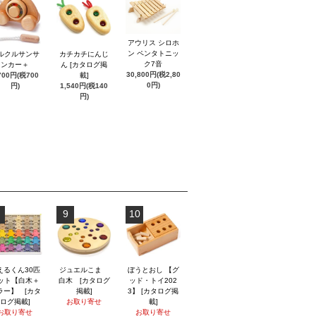
アウリス シロホ
ン ペンタトニッ
ルクルサンサ
カチカチにんじ
ク7音
ンカー＋
ん [カタログ掲
30,800円(税2,80
700円(税700
載]
0円)
円)
1,540円(税140
円)
9
10
えるくん30匹
ジュエルこま
ぼうとおし 【グ
ット【白木＋
白木 [カタログ
ッド・トイ202
ラー】 [カタ
掲載]
3】 [カタログ掲
ログ掲載]
お取り寄せ
載]
お取り寄せ
お取り寄せ