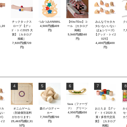
チックタックス
つみつみANIMAL
【KItoTEto】コ
みんなでカタカ
ク
,20
ロープ 【グッ
4,500円(税409
ール [カタログ
タ(いないいない
ド・トイ2025 大
円)
掲載]
ばぁシリーズ)
7,
賞】［カタログ
5,940円(税540
【グッド・トイ2
掲載］
円)
025】
7,920円(税720
4,400円(税400
円)
円)
4
5
6
7
8
fava（ファーヴ
ァ） グリーン
タカ
オニムゲーム
森のメロディー
おとたま 【グッ
か
4,950円(税450
ない
（別途個別送料
カー
ド・トイ2020 大
セ
円)
ズ)
がかかります）
7,700円(税700
賞 / 多世代交流
カ
イ2
25,463円(税2,31
円)
賞】 [カタログ
5円)
掲載]