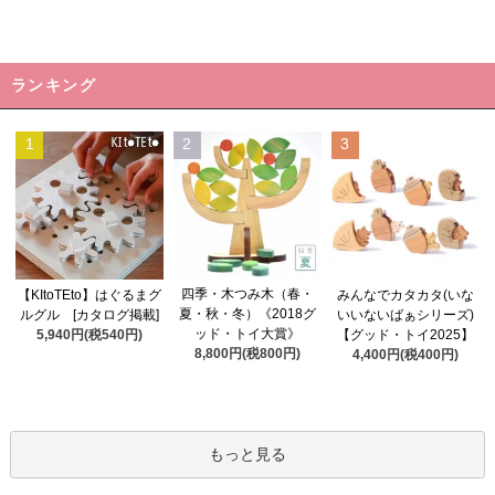
ランキング
1
2
3
四季・木つみ木（春・
【KItoTEto】はぐるまグ
みんなでカタカタ(いな
夏・秋・冬）《2018グ
ルグル [カタログ掲載]
いいないばぁシリーズ)
ッド・トイ大賞》
5,940円(税540円)
【グッド・トイ2025】
8,800円(税800円)
4,400円(税400円)
もっと見る