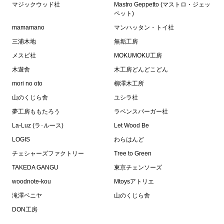
マジックウッド社
Mastro Geppetto (マストロ・ジェッ
ペット)
mamamano
マンハッタン・トイ社
三浦木地
無垢工房
メスピ社
MOKUMOKU工房
木遊舎
木工房どんどこどん
mori no oto
柳澤木工所
山のくじら舎
ユシラ社
夢工房ももたろう
ラベンスバーガー社
La-Luz (ラ･ルース)
Let Wood Be
LOGIS
わらはんど
チェシャーズファクトリー
Tree to Green
TAKEDA GANGU
東京チェンソーズ
woodnote-kou
Mtoysアトリエ
滝澤ベニヤ
山のくじら舎
DON工房