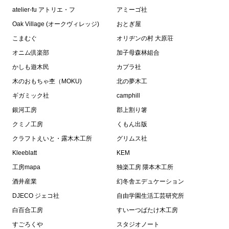
atelier-fu アトリエ・フ
アミーゴ社
Oak Village (オークヴィレッジ)
おとぎ屋
こまむぐ
オリヂンの村 大原荘
オニム倶楽部
加子母森林組合
かしも遊木民
カプラ社
木のおもちゃ杢（MOKU)
北の夢木工
ギガミック社
camphill
銀河工房
郡上割り箸
クミノ工房
くもん出版
クラフトえいと・露木木工所
グリムス社
Kleeblatt
KEM
工房mapa
独楽工房 隈本木工所
酒井産業
幻冬舎エデュケーション
DJECO ジェコ社
自由学園生活工芸研究所
白百合工房
すいーつばたけ木工房
すごろくや
スタジオノート