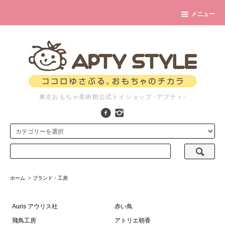
メニュー
東京おもちゃ美術館公式トイショップ -アプティ-
ホーム
>
ブランド・工房
Auris アウリス社
赤い鳥
飛鳥工房
アトリエ朝香