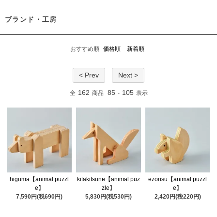
ブランド・工房
おすすめ順
価格順
新着順
< Prev
Next >
162
85
105
全
商品
-
表示
higuma【animal puzzl
kitakitsune【animal puz
ezorisu【animal puzzl
e】
zle】
e】
7,590円(税690円)
5,830円(税530円)
2,420円(税220円)