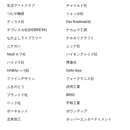
生活アートクラブ
チャイルド社
つたや物産
ツォッホ社
ディラス社
Der Knetmatz社
デブレスカ社(DEBRESK)
ナカムラ工房
なかよしライブラリー
ナルカリクラフト
ニチガン
ニック社
Neaf ネフ社
バイキングトイズ社
ハイメス社
博進社
HABA(ハバ)社
hello-toys
ファインデザイン
フォークマニス社
ふきのとう
武州工業
プラントイ社
BRIO
ベック社
平和工業
ボーネルンド
ボウンディア
北幸加工
ホッパーエンターテイメント