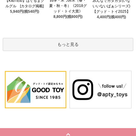
四季・木つみ木（春・
【KItoTEto】はぐるまグ
みんなでカタカタ(いな
夏・秋・冬）《2018グ
ルグル [カタログ掲載]
いいないばぁシリーズ)
ッド・トイ大賞》
5,940円(税540円)
【グッド・トイ2025】
8,800円(税800円)
4,400円(税400円)
もっと見る