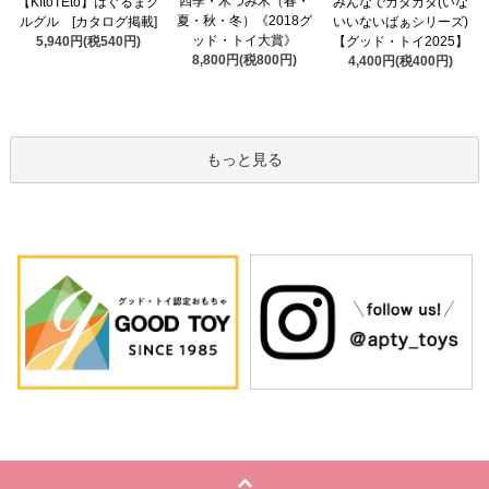
四季・木つみ木（春・
【KItoTEto】はぐるまグ
みんなでカタカタ(いな
夏・秋・冬）《2018グ
ルグル [カタログ掲載]
いいないばぁシリーズ)
ッド・トイ大賞》
5,940円(税540円)
【グッド・トイ2025】
8,800円(税800円)
4,400円(税400円)
もっと見る