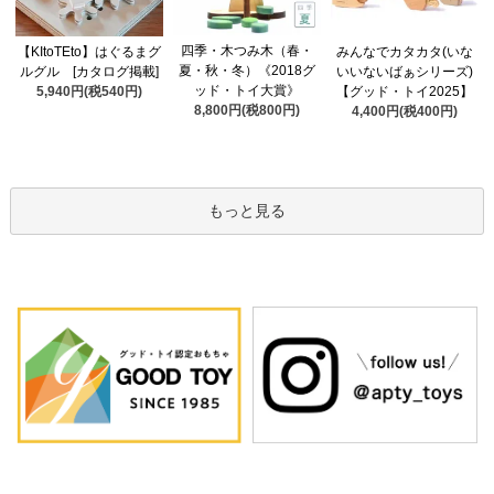
四季・木つみ木（春・
【KItoTEto】はぐるまグ
みんなでカタカタ(いな
夏・秋・冬）《2018グ
ルグル [カタログ掲載]
いいないばぁシリーズ)
ッド・トイ大賞》
5,940円(税540円)
【グッド・トイ2025】
8,800円(税800円)
4,400円(税400円)
もっと見る