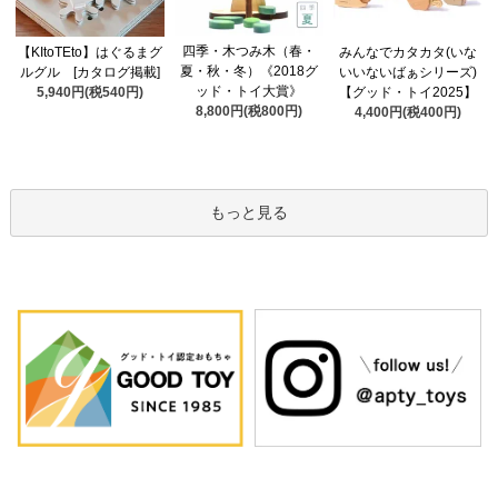
四季・木つみ木（春・
【KItoTEto】はぐるまグ
みんなでカタカタ(いな
夏・秋・冬）《2018グ
ルグル [カタログ掲載]
いいないばぁシリーズ)
ッド・トイ大賞》
5,940円(税540円)
【グッド・トイ2025】
8,800円(税800円)
4,400円(税400円)
もっと見る