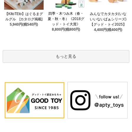
四季・木つみ木（春・
【KItoTEto】はぐるまグ
みんなでカタカタ(いな
夏・秋・冬）《2018グ
ルグル [カタログ掲載]
いいないばぁシリーズ)
ッド・トイ大賞》
5,940円(税540円)
【グッド・トイ2025】
8,800円(税800円)
4,400円(税400円)
もっと見る