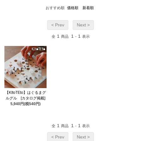
おすすめ順
価格順
新着順
< Prev
Next >
1
1
1
全
商品
-
表示
【KItoTEto】はぐるまグ
ルグル [カタログ掲載]
5,940円(税540円)
1
1
1
全
商品
-
表示
< Prev
Next >