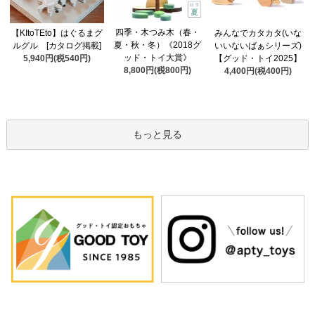
四季・木つみ木（春・
【KItoTEto】はぐるまグ
みんなでカタカタ(いな
夏・秋・冬）《2018グ
ルグル [カタログ掲載]
いいないばぁシリーズ)
ッド・トイ大賞》
5,940円(税540円)
【グッド・トイ2025】
8,800円(税800円)
4,400円(税400円)
もっと見る