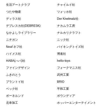
生活アートクラブ
チャイルド社
つたや物産
ツォッホ社
ディラス社
Der Knetmatz社
デブレスカ社(DEBRESK)
ナカムラ工房
なかよしライブラリー
ナルカリクラフト
ニチガン
ニック社
Neaf ネフ社
バイキングトイズ社
ハイメス社
博進社
HABA(ハバ)社
hello-toys
ファインデザイン
フォークマニス社
ふきのとう
武州工業
プラントイ社
BRIO
ベック社
平和工業
ボーネルンド
ボウンディア
北幸加工
ホッパーエンターテイメント