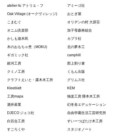
atelier-fu アトリエ・フ
アミーゴ社
Oak Village (オークヴィレッジ)
おとぎ屋
こまむぐ
オリヂンの村 大原荘
オニム倶楽部
加子母森林組合
かしも遊木民
カプラ社
木のおもちゃ杢（MOKU)
北の夢木工
ギガミック社
camphill
銀河工房
郡上割り箸
クミノ工房
くもん出版
クラフトえいと・露木木工所
グリムス社
Kleeblatt
KEM
工房mapa
独楽工房 隈本木工所
酒井産業
幻冬舎エデュケーション
DJECO ジェコ社
自由学園生活工芸研究所
白百合工房
すいーつばたけ木工房
すごろくや
スタジオノート