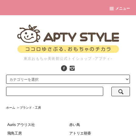
メニュー
東京おもちゃ美術館公式トイショップ -アプティ-
ホーム
>
ブランド・工房
Auris アウリス社
赤い鳥
飛鳥工房
アトリエ朝香