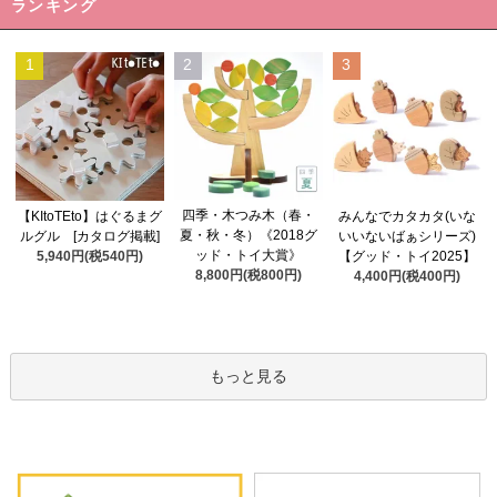
ランキング
1
2
3
四季・木つみ木（春・
【KItoTEto】はぐるまグ
みんなでカタカタ(いな
夏・秋・冬）《2018グ
ルグル [カタログ掲載]
いいないばぁシリーズ)
ッド・トイ大賞》
5,940円(税540円)
【グッド・トイ2025】
8,800円(税800円)
4,400円(税400円)
もっと見る