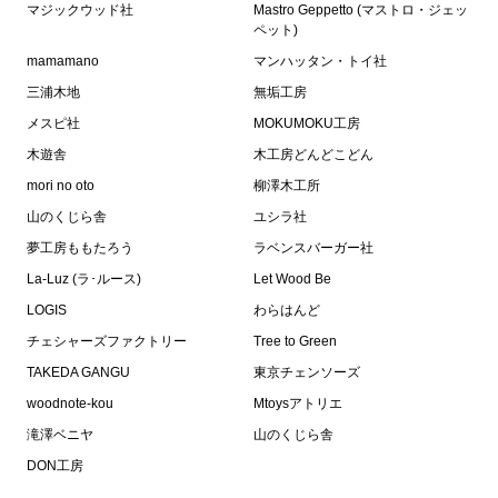
マジックウッド社
Mastro Geppetto (マストロ・ジェッ
ペット)
mamamano
マンハッタン・トイ社
三浦木地
無垢工房
メスピ社
MOKUMOKU工房
木遊舎
木工房どんどこどん
mori no oto
柳澤木工所
山のくじら舎
ユシラ社
夢工房ももたろう
ラベンスバーガー社
La-Luz (ラ･ルース)
Let Wood Be
LOGIS
わらはんど
チェシャーズファクトリー
Tree to Green
TAKEDA GANGU
東京チェンソーズ
woodnote-kou
Mtoysアトリエ
滝澤ベニヤ
山のくじら舎
DON工房