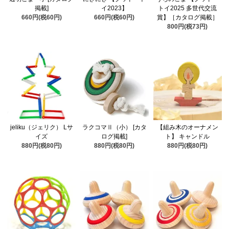
掲載]
イ2023】
トイ2025 多世代交流
660円(税60円)
660円(税60円)
賞】［カタログ掲載］
800円(税73円)
jeliku（ジェリク） Lサ
ラクコマⅡ（小） [カタ
【組み木のオーナメン
イズ
ログ掲載]
ト】 キャンドル
880円(税80円)
880円(税80円)
880円(税80円)