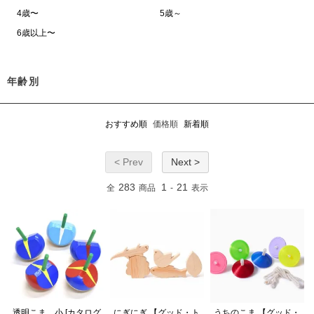
4歳〜
5歳～
6歳以上〜
年齢別
おすすめ順
価格順
新着順
< Prev
Next >
283
1
21
全
商品
-
表示
透明こま 小 [カタログ
にぎにぎ 【グッド・ト
うちのこま 【グッド・