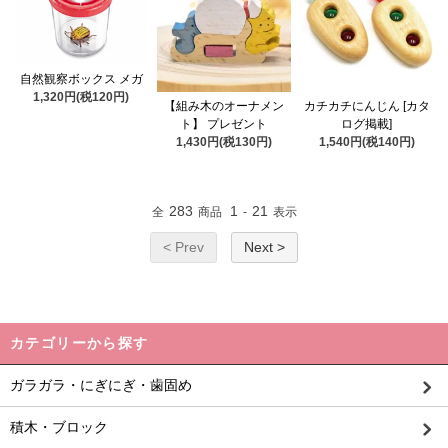
自然観察ボックス メガ
1,320円(税120円)
【組み木のオーナメン
カチカチにんじん [カタ
ト】 プレゼント
ログ掲載]
1,430円(税130円)
1,540円(税140円)
283
1
21
全
商品
-
表示
< Prev
Next >
カテゴリーから探す
ガラガラ・にぎにぎ・歯固め
積木・ブロック