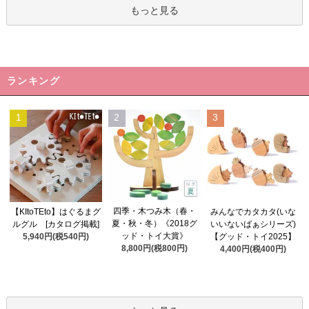
もっと見る
ランキング
1
2
3
四季・木つみ木（春・
【KItoTEto】はぐるまグ
みんなでカタカタ(いな
夏・秋・冬）《2018グ
ルグル [カタログ掲載]
いいないばぁシリーズ)
ッド・トイ大賞》
5,940円(税540円)
【グッド・トイ2025】
8,800円(税800円)
4,400円(税400円)