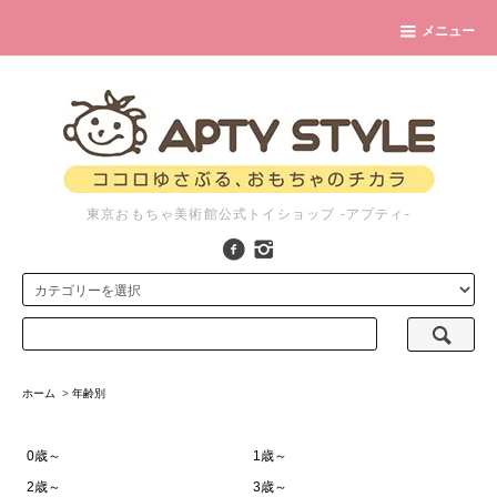
メニュー
東京おもちゃ美術館公式トイショップ -アプティ-
ホーム
>
年齢別
0歳～
1歳～
2歳～
3歳～