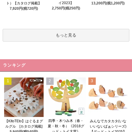
イ2023】
ト）【カタログ掲載】
13,200円(税1,200円)
2,750円(税250円)
7,920円(税720円)
もっと見る
ランキング
1
2
3
四季・木つみ木（春・
【KItoTEto】はぐるまグ
みんなでカタカタ(いな
夏・秋・冬）《2018グ
ルグル [カタログ掲載]
いいないばぁシリーズ)
ッド・トイ大賞》
5,940円(税540円)
【グッド・トイ2025】