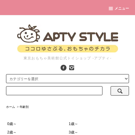
メニュー
東京おもちゃ美術館公式トイショップ -アプティ-
ホーム
>
年齢別
0歳～
1歳～
2歳～
3歳～