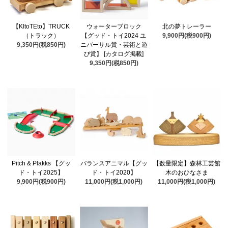
【KItoTEto】TRUCK
ウォーターブロック
北の夢トレーラー
（トラック）
【グッド・トイ2024 ユ
9,900円(税900円)
9,350円(税850円)
ニバーサル賞・芸術と遊
び賞】 [カタログ掲載]
9,350円(税850円)
Pitch & Plakks 【グッ
バランスアニマル【グッ
【数量限定】森林工芸館
ド・トイ2025】
ド・トイ2020】
木のおひなさま
9,900円(税900円)
11,000円(税1,000円)
11,000円(税1,000円)