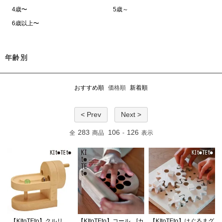
4歳〜
5歳～
6歳以上〜
年齢別
おすすめ順
価格順
新着順
< Prev
Next >
283
106
126
全
商品
-
表示
【KItoTEto】クルリ
【KItoTEto】コール [カ
【KItoTEto】はぐるまグ