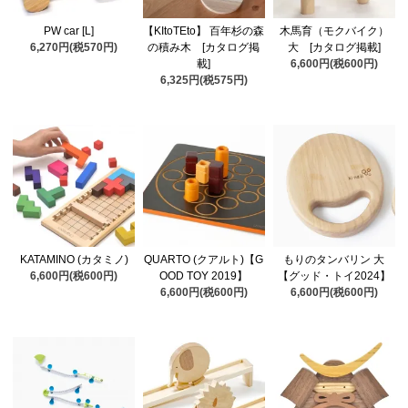
PW car [L]
【KItoTEto】 百年杉の森
木馬育（モクバイク）
6,270円(税570円)
の積み木 [カタログ掲
大 [カタログ掲載]
載]
6,600円(税600円)
6,325円(税575円)
KATAMINO (カタミノ)
QUARTO (クアルト)【G
もりのタンバリン 大
6,600円(税600円)
OOD TOY 2019】
【グッド・トイ2024】
6,600円(税600円)
6,600円(税600円)