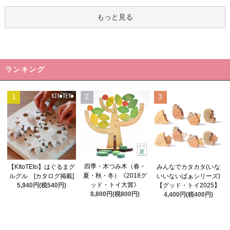
もっと見る
ランキング
1
2
3
四季・木つみ木（春・
【KItoTEto】はぐるまグ
みんなでカタカタ(いな
夏・秋・冬）《2018グ
ルグル [カタログ掲載]
いいないばぁシリーズ)
ッド・トイ大賞》
5,940円(税540円)
【グッド・トイ2025】
8,800円(税800円)
4,400円(税400円)