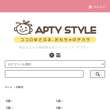
メニュー
東京おもちゃ美術館公式トイショップ -アプティ-
ホーム
>
年齢別
0歳～
1歳～
2歳～
3歳～