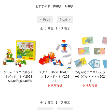
おすすめ順
価格順
新着順
< Prev
Next >
3
1
3
全
商品
-
表示
ゲーム「ワニに乗る？」
テグミーBASIC104ピー
つながるアニマル(カラ
【グッド・トイ2023】
ス【グッド・トイ202
ー)【グッド・トイ202
5,940円(税540円)
3】
3】
お取り寄せ
お取り寄せ
3
1
3
全
商品
-
表示