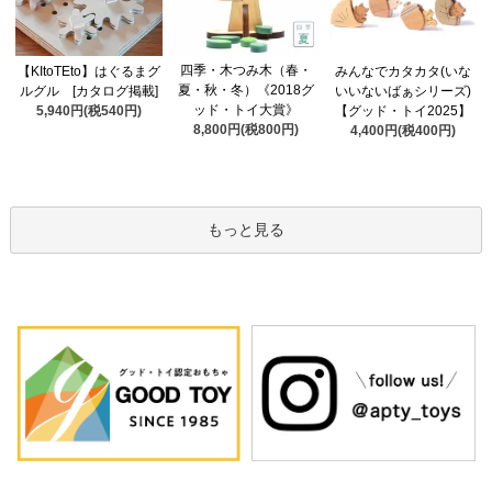
四季・木つみ木（春・
【KItoTEto】はぐるまグ
みんなでカタカタ(いな
夏・秋・冬）《2018グ
ルグル [カタログ掲載]
いいないばぁシリーズ)
ッド・トイ大賞》
5,940円(税540円)
【グッド・トイ2025】
8,800円(税800円)
4,400円(税400円)
もっと見る