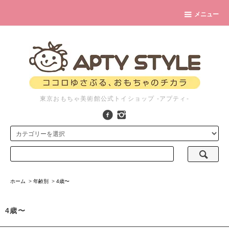
メニュー
東京おもちゃ美術館公式トイショップ -アプティ-
ホーム
>
年齢別
>
4歳〜
4歳〜