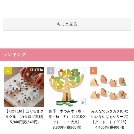
もっと見る
ランキング
1
2
3
四季・木つみ木（春・
【KItoTEto】はぐるまグ
みんなでカタカタ(いな
夏・秋・冬）《2018グ
ルグル [カタログ掲載]
いいないばぁシリーズ)
ッド・トイ大賞》
5,940円(税540円)
【グッド・トイ2025】
8,800円(税800円)
4,400円(税400円)