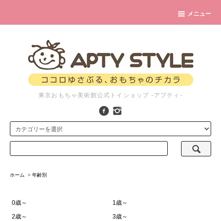
メニュー
東京おもちゃ美術館公式トイショップ -アプティ-
ホーム
>
年齢別
0歳～
1歳～
2歳～
3歳～