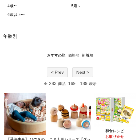
4歳〜
5歳～
6歳以上〜
年齢別
おすすめ順
価格順
新着順
< Prev
Next >
283
169
189
全
商品
-
表示
和食レシピ
お取り寄せ
【受注生産】 ひのきの
こま人形シリーズ【グッ