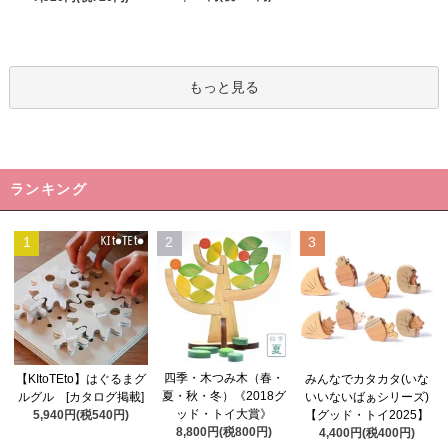
もっと見る
ランキング
1
2
3
四季・木つみ木（春・
【KItoTEto】はぐるまグ
みんなでカタカタ(いな
夏・秋・冬）《2018グ
ルグル [カタログ掲載]
いいないばぁシリーズ)
ッド・トイ大賞》
5,940円(税540円)
【グッド・トイ2025】
8,800円(税800円)
4,400円(税400円)