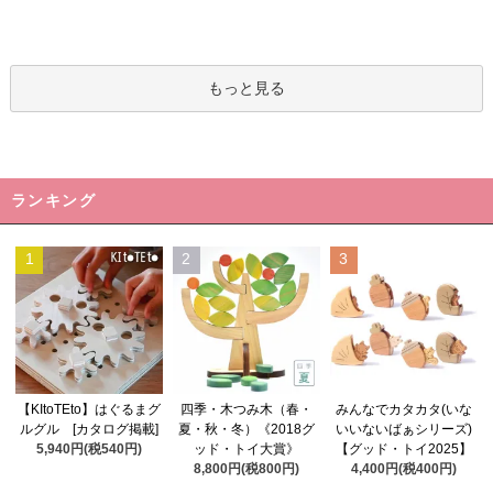
もっと見る
ランキング
1
2
3
四季・木つみ木（春・
【KItoTEto】はぐるまグ
みんなでカタカタ(いな
夏・秋・冬）《2018グ
ルグル [カタログ掲載]
いいないばぁシリーズ)
ッド・トイ大賞》
5,940円(税540円)
【グッド・トイ2025】
8,800円(税800円)
4,400円(税400円)