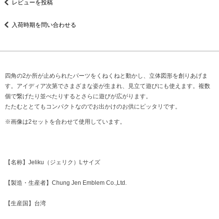
レビューを投稿
入荷時期を問い合わせる
四角の2か所が止められたパーツをくねくねと動かし、立体図形を創りあげま
す。アイディア次第でさまざまな姿が生まれ、見立て遊びにも使えます。複数
個で繋げたり並べたりするとさらに遊びが広がります。
たたむととてもコンパクトなのでお出かけのお供にピッタリです。
※画像は2セットを合わせて使用しています。
【名称】Jeliku（ジェリク）Lサイズ
【製造・生産者】Chung Jen Emblem Co.,Ltd.
【生産国】台湾