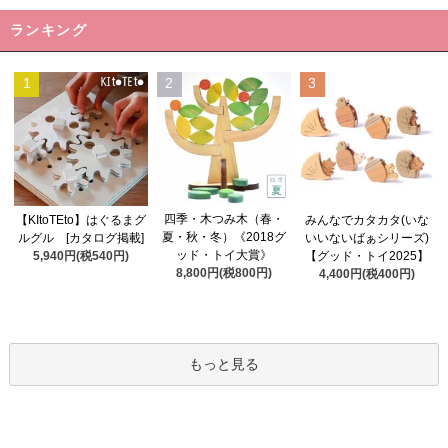
ランキング
1
2
3
四季・木つみ木（春・
【KItoTEto】はぐるまグ
みんなでカタカタ(いな
夏・秋・冬）《2018グ
ルグル [カタログ掲載]
いいないばぁシリーズ)
ッド・トイ大賞》
5,940円(税540円)
【グッド・トイ2025】
8,800円(税800円)
4,400円(税400円)
もっと見る