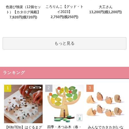
ころりんこ【グッド・ト
色遊び独楽（12個セッ
大工さん
イ2023】
ト）【カタログ掲載】
13,200円(税1,200円)
2,750円(税250円)
7,920円(税720円)
もっと見る
ランキング
1
2
3
四季・木つみ木（春・
【KItoTEto】はぐるまグ
みんなでカタカタ(いな