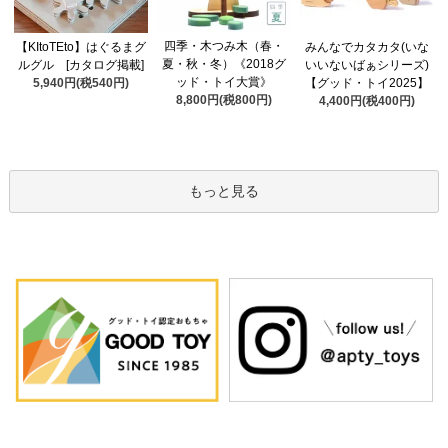
四季・木つみ木（春・
【KItoTEto】はぐるまグ
みんなでカタカタ(いな
夏・秋・冬）《2018グ
ルグル [カタログ掲載]
いいないばぁシリーズ)
ッド・トイ大賞》
5,940円(税540円)
【グッド・トイ2025】
8,800円(税800円)
4,400円(税400円)
もっと見る