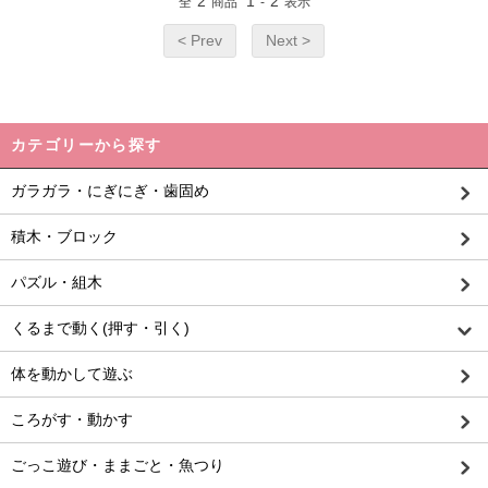
2
1
2
全
商品
-
表示
< Prev
Next >
カテゴリーから探す
ガラガラ・にぎにぎ・歯固め
積木・ブロック
パズル・組木
くるまで動く(押す・引く)
体を動かして遊ぶ
ころがす・動かす
ごっこ遊び・ままごと・魚つり