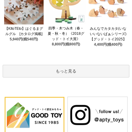
四季・木つみ木（春・
【KItoTEto】はぐるまグ
みんなでカタカタ(いな
夏・秋・冬）《2018グ
ルグル [カタログ掲載]
いいないばぁシリーズ)
ッド・トイ大賞》
5,940円(税540円)
【グッド・トイ2025】
8,800円(税800円)
4,400円(税400円)
もっと見る