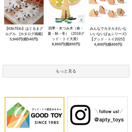
四季・木つみ木（春・
【KItoTEto】はぐるまグ
みんなでカタカタ(いな
夏・秋・冬）《2018グ
ルグル [カタログ掲載]
いいないばぁシリーズ)
ッド・トイ大賞》
5,940円(税540円)
【グッド・トイ2025】
8,800円(税800円)
4,400円(税400円)
もっと見る