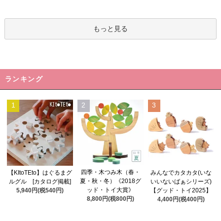
もっと見る
ランキング
1
2
3
四季・木つみ木（春・
【KItoTEto】はぐるまグ
みんなでカタカタ(いな
夏・秋・冬）《2018グ
ルグル [カタログ掲載]
いいないばぁシリーズ)
ッド・トイ大賞》
5,940円(税540円)
【グッド・トイ2025】
8,800円(税800円)
4,400円(税400円)