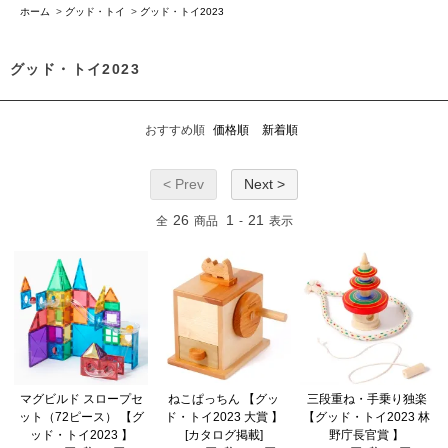
ホーム
>
グッド・トイ
>
グッド・トイ2023
グッド・トイ2023
おすすめ順
価格順
新着順
< Prev
Next >
26
1
21
全
商品
-
表示
マグビルド スロープセ
ねこぱっちん 【グッ
三段重ね・手乗り独楽
ット（72ピース） 【グ
ド・トイ2023 大賞 】
【グッド・トイ2023 林
ッド・トイ2023 】
[カタログ掲載]
野庁長官賞 】