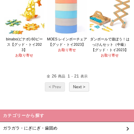
binabo(ビナボ) 60ピー
MOES レインボーチェア
ダンボールで遊ぼう！は
ス【グッド・トイ202
【グッド・トイ2023】
っけんセット（中級）
3】
お取り寄せ
【グッド・トイ2023】
お取り寄せ
お取り寄せ
26
1
21
全
商品
-
表示
< Prev
Next >
カテゴリーから探す
ガラガラ・にぎにぎ・歯固め