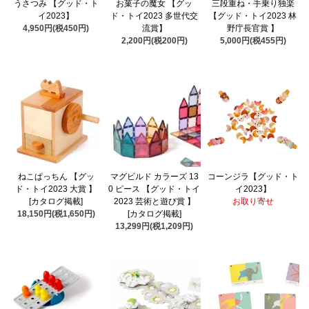
うさつみ 【グッド・ト
お菓子の魔女 【グッ
三段重ね・手乗り独楽
イ2023】
ド・トイ2023 多世代交
【グッド・トイ2023 林
4,950円(税450円)
流賞】
野庁長官賞 】
2,200円(税200円)
5,000円(税455円)
ねこぱっちん 【グッ
マグビルド カラーズ 13
コーンジラ【グッド・ト
ド・トイ2023 大賞 】
0 ピース 【グッド・トイ
イ2023】
[カタログ掲載]
2023 芸術と遊び賞 】
お取り寄せ
18,150円(税1,650円)
[カタログ掲載]
13,299円(税1,209円)