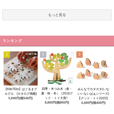
もっと見る
ランキング
1
2
3
四季・木つみ木（春・
【KItoTEto】はぐるまグ
みんなでカタカタ(いな
夏・秋・冬）《2018グ
ルグル [カタログ掲載]
いいないばぁシリーズ)
ッド・トイ大賞》
5,940円(税540円)
【グッド・トイ2025】
8,800円(税800円)
4,400円(税400円)