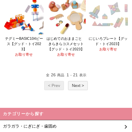
テグミーBASIC104ピー
はじめてのおままごと
にじいろプレート【グッ
ス【グッド・トイ202
きらきらコスメセット
ド・トイ2023】
3】
【グッド・トイ2023】
お取り寄せ
お取り寄せ
お取り寄せ
26
1
21
全
商品
-
表示
< Prev
Next >
カテゴリーから探す
ガラガラ・にぎにぎ・歯固め