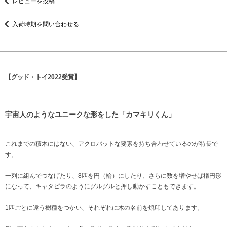
レビューを投稿
入荷時期を問い合わせる
【グッド・トイ2022受賞】
宇宙人のようなユニークな形をした「カマキリくん」
これまでの積木にはない、アクロバットな要素を持ち合わせているのが特長で
す。
一列に組んでつなげたり、8匹を円（輪）にしたり、さらに数を増やせば楕円形
になって、キャタピラのようにグルグルと押し動かすこともできます。
1匹ごとに違う樹種をつかい、それぞれに木の名前を焼印してあります。