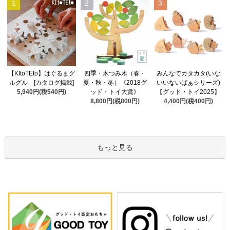
1
2
3
四季・木つみ木（春・
【KItoTEto】はぐるまグ
みんなでカタカタ(いな
夏・秋・冬）《2018グ
ルグル [カタログ掲載]
いいないばぁシリーズ)
ッド・トイ大賞》
5,940円(税540円)
【グッド・トイ2025】
8,800円(税800円)
4,400円(税400円)
もっと見る