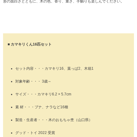
形の面白さとともに、木の色、香り、重さ、手触りも楽しんでください。
■ カマキリくん16匹セット
セット内容・・・カマキリ16、葉っぱ2、木箱1
対象年齢・・・ 3歳～
サイズ・・・カマキリ6.2 × 5.7cm
素 材・・・ブナ、ナラなど16種
製造・生産者・・・木のおもちゃ杢（山口県）
グッド・トイ 2022 受賞