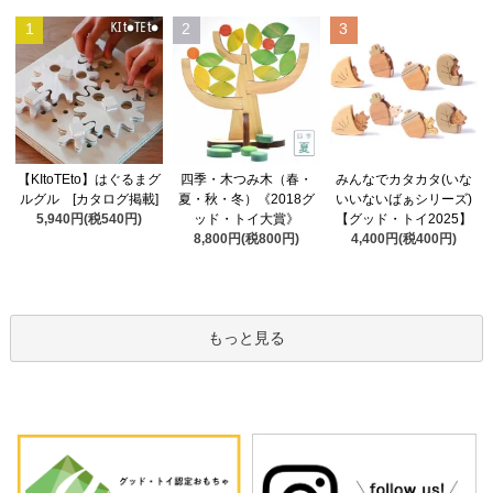
1
2
3
四季・木つみ木（春・
【KItoTEto】はぐるまグ
みんなでカタカタ(いな
夏・秋・冬）《2018グ
ルグル [カタログ掲載]
いいないばぁシリーズ)
ッド・トイ大賞》
5,940円(税540円)
【グッド・トイ2025】
8,800円(税800円)
4,400円(税400円)
もっと見る