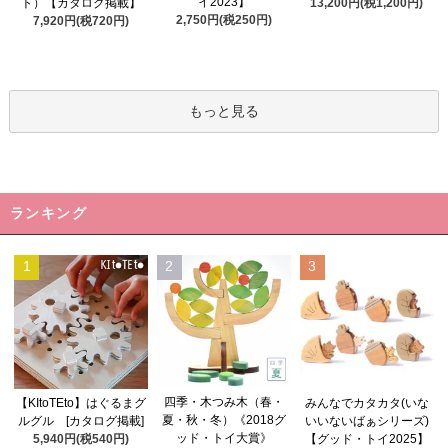
イ2023】
ト）【カタログ掲載】
13,200円(税1,200円)
2,750円(税250円)
7,920円(税720円)
もっと見る
ランキング
1
2
3
四季・木つみ木（春・
【KItoTEto】はぐるまグ
みんなでカタカタ(いな
夏・秋・冬）《2018グ
ルグル [カタログ掲載]
いいないばぁシリーズ)
ッド・トイ大賞》
5,940円(税540円)
【グッド・トイ2025】