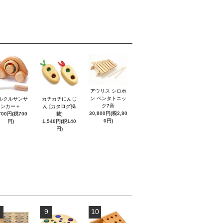
アウリス シロホ
ン ペンタトニッ
ルクルサンサ
カチカチにんじ
ク7音
ンカー＋
ん [カタログ掲
30,800円(税2,80
700円(税700
載]
0円)
円)
1,540円(税140
円)
9
10