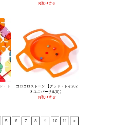
お取り寄せ
ッド・ト
コロコロストーン 【グッド・トイ202
】
3 ユニバーサル賞 】
お取り寄せ
5
6
7
8
9
10
11
>