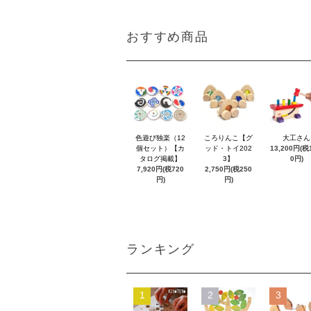
おすすめ商品
色遊び独楽（12
ころりんこ【グ
大工さん
個セット）【カ
ッド・トイ202
13,200円(税1
タログ掲載】
3】
0円)
7,920円(税720
2,750円(税250
円)
円)
ランキング
1
2
3