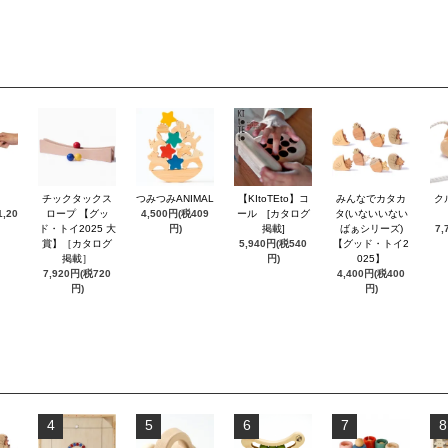
チックタックス
つみつみANIMAL
【KItoTEto】コ
みんなでカタカ
ク
,20
ロープ 【グッ
4,500円(税409
ール [カタログ
タ(いないいない
ド・トイ2025 大
円)
掲載]
ばぁシリーズ)
7,
賞】［カタログ
5,940円(税540
【グッド・トイ2
掲載］
円)
025】
7,920円(税720
4,400円(税400
円)
円)
4
5
6
7
8