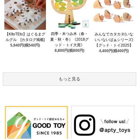
四季・木つみ木（春・
【KItoTEto】はぐるまグ
みんなでカタカタ(いな
夏・秋・冬）《2018グ
ルグル [カタログ掲載]
いいないばぁシリーズ)
ッド・トイ大賞》
5,940円(税540円)
【グッド・トイ2025】
8,800円(税800円)
4,400円(税400円)
もっと見る