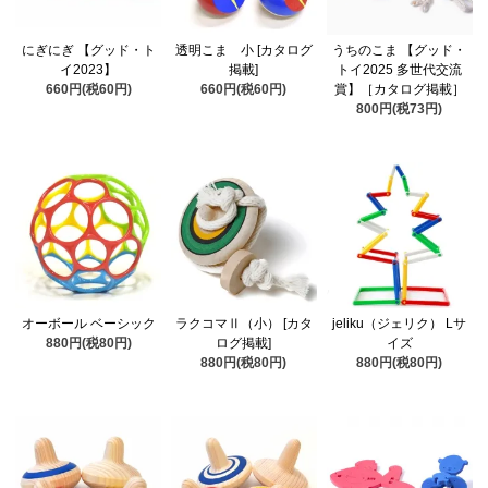
にぎにぎ 【グッド・ト
透明こま 小 [カタログ
うちのこま 【グッド・
イ2023】
掲載]
トイ2025 多世代交流
660円(税60円)
660円(税60円)
賞】［カタログ掲載］
800円(税73円)
オーボール ベーシック
ラクコマⅡ（小） [カタ
jeliku（ジェリク） Lサ
880円(税80円)
ログ掲載]
イズ
880円(税80円)
880円(税80円)