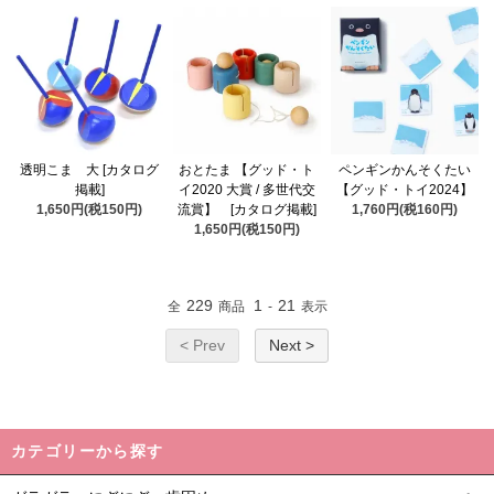
透明こま 大 [カタログ
おとたま 【グッド・ト
ペンギンかんそくたい
掲載]
イ2020 大賞 / 多世代交
【グッド・トイ2024】
1,650円(税150円)
流賞】 [カタログ掲載]
1,760円(税160円)
1,650円(税150円)
229
1
21
全
商品
-
表示
< Prev
Next >
カテゴリーから探す