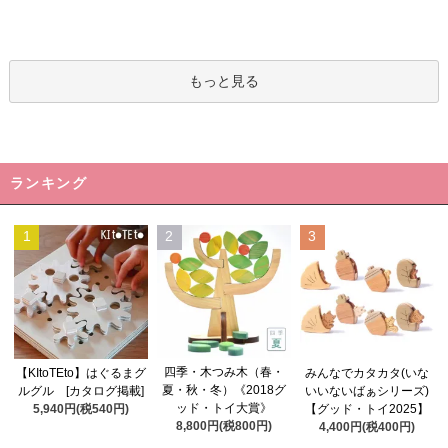
もっと見る
ランキング
1
2
3
四季・木つみ木（春・
【KItoTEto】はぐるまグ
みんなでカタカタ(いな
夏・秋・冬）《2018グ
ルグル [カタログ掲載]
いいないばぁシリーズ)
ッド・トイ大賞》
5,940円(税540円)
【グッド・トイ2025】
8,800円(税800円)
4,400円(税400円)