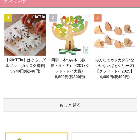
ランキング
1
2
3
四季・木つみ木（春・
【KItoTEto】はぐるまグ
みんなでカタカタ(いな
夏・秋・冬）《2018グ
ルグル [カタログ掲載]
いいないばぁシリーズ)
ッド・トイ大賞》
5,940円(税540円)
【グッド・トイ2025】
8,800円(税800円)
4,400円(税400円)
もっと見る